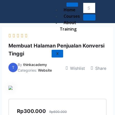
Skip
to
Home
content
Courses
About
Training
Membuat Halaman Penjualan Konversi
Tinggi
X
By
thinkacademy
T
Wishlist
Share
Categories:
Website
Rp
300.000
Rp
600.000